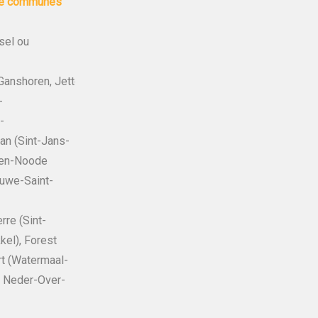
tte communes
sel ou
, Ganshoren, Jette, Koekelberg, Auderghem, Schaerbeek, Berchem
-
-
an (Sint-Jans-
ten-Noode
luwe-Saint-
re (Sint-
kel), Forest
rt (Watermaal-
, Neder-Over-