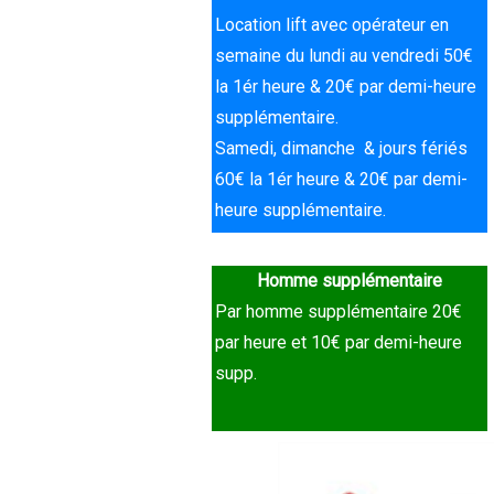
Location lift avec opérateur en
semaine du lundi au vendredi 50€
la 1ér heure & 20€ par demi-heure
supplémentaire.
Samedi, dimanche & jours fériés
60€ la 1ér heure & 20€ par demi-
heure supplémentaire.
Homme supplémentaire
Par homme supplémentaire 20€
par heure et 10€ par demi-heure
supp.