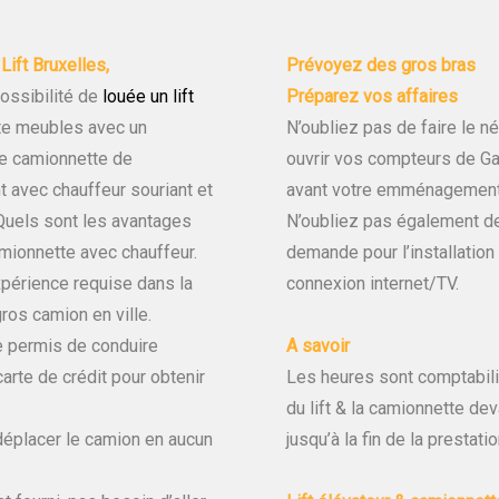
Lift Bruxelles,
Prévoyez des gros bras
ossibilité de
louée un lift
Préparez vos affaires
te meubles avec un
N’oubliez pas de faire le n
ne camionnette de
ouvrir vos compteurs de Gaz
avec chauffeur souriant et
avant votre emménagement
Quels sont les avantages
N’oubliez pas également de 
mionnette avec chauffeur.
demande pour l’i
nstallat
ion
périence requise dans la
connexion internet/TV.
ros camion en ville.
e permis de conduire
A savoir
arte de crédit pour obtenir
Les heures sont comptabilis
du lift & la camionnette de
éplacer le camion en aucun
jusqu’à la fin de la prestati