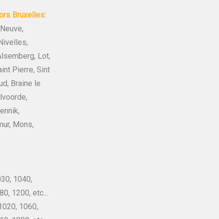
rs Bruxelles:
 Neuve,
Nivelles,
Alsemberg, Lot,
nt Pierre, Sint
ud, Braine le
ilvoorde,
ennik,
mur, Mons,
30, 1040,
0, 1200, etc...
020, 1060,