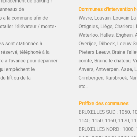
mplacement de parking !
anneaux de
Communes d'intervention ho
s a la commune afin de
Wavre, Louvain, Louvain La
staller l’élévateur / monte-
Ottignies, Liège, Charleroi, 
Waterloo, Halles, Enghein, 
es sont stationnés à
Overijse, Dilbeek, Leeuw Sai
réservé, téléphoné à la
Pieters Leeuw, Braine l'alle
re à l’avance pour dépanner
comte, Braine le chateau, V
qui empêchent le
Anvers, Antwerpen, Asse, L
u lift ou de la
Grimbergen, Ruisbroek, Na
etc...
Préfixe
des communes:
BRUXELLES SUD : 1050, 10
1140, 1150, 1160, 1170, 118
BRUXELLES NORD : 1000, 1