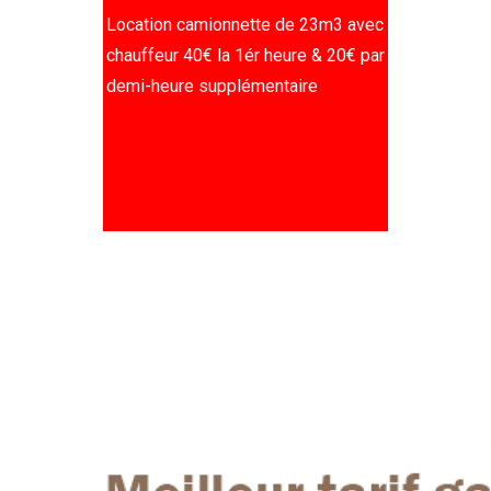
Location camionnette de 23m3 avec
chauffeur 40€ la 1ér heure & 20€ par
demi-heure supplémentaire