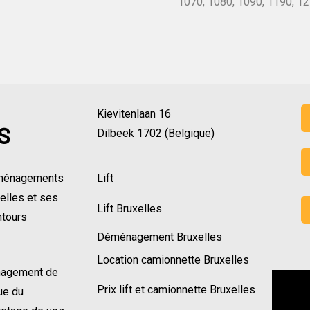
1070, 1080, 1090, 1190, 121
Kievitenlaan 16
S
Dilbeek 1702 (Belgique)
éménagements
Lift
xelles et ses
Lift Bruxelles
ntours
Déménagement Bruxelles
Location camionnette Bruxelles
nagement de
Prix lift et camionnette Bruxelles
ue du