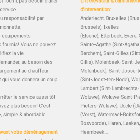
t fourni, pas besoin d’aller
Lift élévateur & camionne
 service.
d'intervention:
u responsabilité par
Anderlecht, Bruxelles (Brus
mionnette.
Brussels), Ixelles
s équipements
(Elsene), Etterbeek, Evere
s fournis! Vous ne pouvez
Sainte-Agathe (Sint-Agatha
fiez la vie.
Berchem), Saint-Gilles (Sint
emander, au besoin des
Gillis), Molenbeek-Saint-Je
hargement au chauffeur
Molenbeek), Saint-Josse-
t qui vous donnera un coup
(Sint-Joost-ten-Node), Wo
Lambert (Sint-Lambrechts-
rêter le service aussi tôt
Woluwe), Woluwe-Saint-Pier
avez plus besoin! C’est
Pieters-Woluwe), Uccle (Uk
ce, simple & abordable…
(Vorst), Watermael-Boitsfo
Bosvoorde), Haren, Laeken
avant votre déménagement
Heembeek....