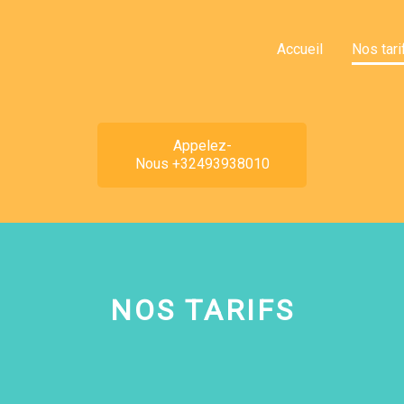
Accueil
Nos tari
Appelez-
Nous +32493938010
NOS TARIFS