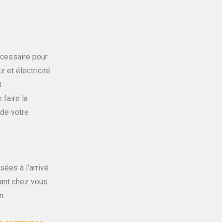
écessaire pour
 et électricité
.
faire la
 de votre
ées à l’arrivé
vant chez vous
on.